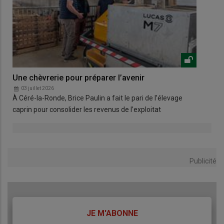
Une chèvrerie pour préparer l’avenir
Net
03 juillet 2026
0
À Céré-la-Ronde, Brice Paulin a fait le pari de l’élevage
Le 
caprin pour consolider les revenus de l’exploitat
net
Publicité
TITRE
JE M'ABONNE