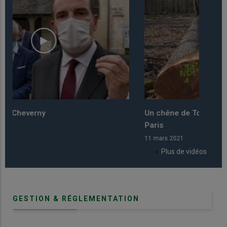
Un chêne de Touraine pour Notre Dame de
Le cu
Paris
prati
11 mars 2021
11 mar
Plus de vidéos
GESTION & RÉGLEMENTATION