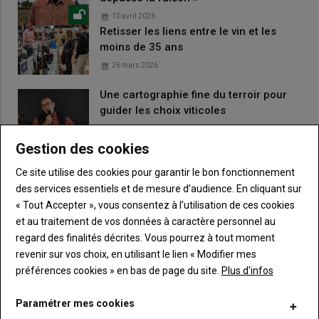
10 avril 2026
Retisser les liens entre le vin et les
moins de 35 ans
26 mars 2026
Une cartographie fine du terroir pour
guider les choix viticoles
13 décembre 2025
Projet Recouvertt : favoriser la montée
Gestion des cookies
en compétences des couverts
Ce site utilise des cookies pour garantir le bon fonctionnement
11 décembre 2025
des services essentiels et de mesure d’audience. En cliquant sur
« Tout Accepter », vous consentez à l’utilisation de ces cookies
et au traitement de vos données à caractère personnel au
LES PLUS LUS
regard des finalités décrites. Vous pourrez à tout moment
revenir sur vos choix, en utilisant le lien « Modifier mes
préférences cookies » en bas de page du site.
Plus d'infos
Bouge ton Bled invite la culture à la campagne
Paramétrer mes cookies