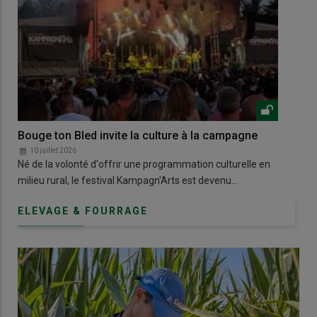
Bouge ton Bled invite la culture à la campagne
Dan
10 juillet 2026
1
Né de la volonté d'offrir une programmation culturelle en
À B
milieu rural, le festival Kampagn'Arts est devenu…
pas
ELEVAGE & FOURRAGE